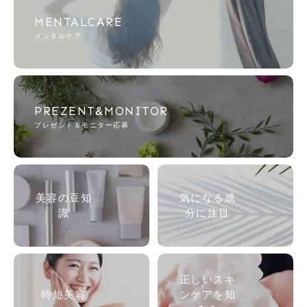
MENTALCARE
メンタルケア
PREZENT&MONITOR
プレゼント＆モニター応募
美容の
豆知
気になる成
識
分に注目
正しいスキ
時短美容
ンケアを知