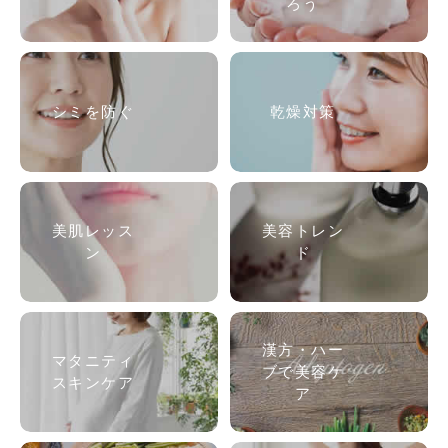
ろう
シミを防ぐ
乾燥対策
美肌
レッス
美容トレン
ン
ド
漢方・ハー
マタニティ
ブで美容ケ
スキンケア
ア