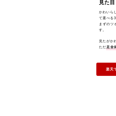
見た目
かわいら
て選べる
まずのツ
す。
見たがか
ただ
足全
楽天