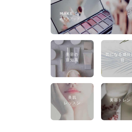
MAKE UP
メイクアップ
美容の
気になる成分
豆知識
目
美肌
美容トレン
レッスン