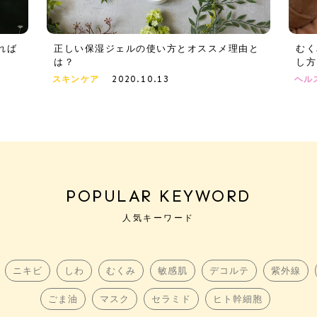
れば
正しい保湿ジェルの使い方とオススメ理由と
むく
は？
し方
2020.10.13
スキンケア
ヘル
POPULAR KEYWORD
人気キーワード
ニキビ
しわ
むくみ
敏感肌
デコルテ
紫外線
ごま油
マスク
セラミド
ヒト幹細胞