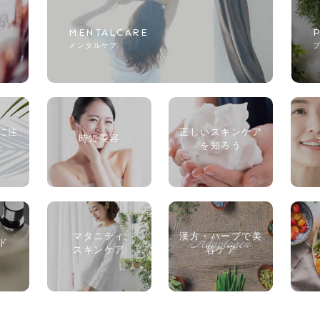
MENTALCARE
メンタルケア
に注
正しいスキンケア
時短美容
を知ろう
マタニティ
漢方・ハーブで美
ド
スキンケア
容ケア