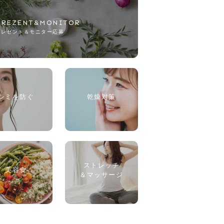
PREZENT&MONITOR
プレゼント＆モニター応募
シミを防ぐ
乾燥対策
ストレッチ
美容食
＆マッサージ