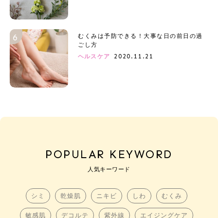
むくみは予防できる！大事な日の前日の過
ごし方
2020.11.21
ヘルスケア
POPULAR KEYWORD
人気キーワード
シミ
乾燥肌
ニキビ
しわ
むくみ
敏感肌
デコルテ
紫外線
エイジングケア