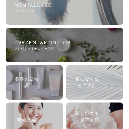
MENTALCARE
メンタルケア
PREZENT&MONITOR
プレゼント＆モニター応募
美容の
豆知
気になる成
識
分に注目
正しいスキ
時短美容
ンケアを知
ろう