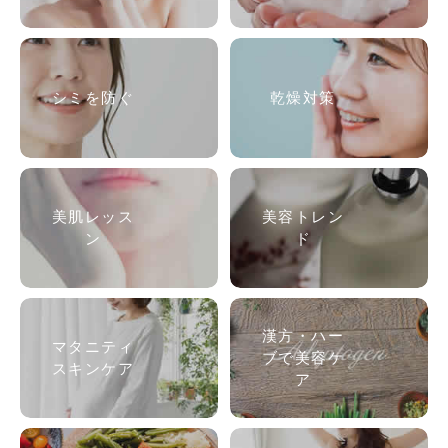
シミを防ぐ
乾燥対策
美肌
レッス
美容トレン
ン
ド
漢方・ハー
マタニティ
ブで美容ケ
スキンケア
ア