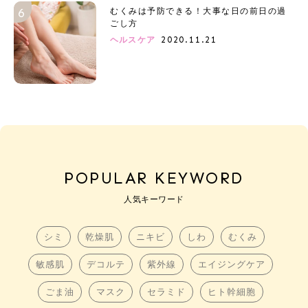
むくみは予防できる！大事な日の前日の過
ごし方
2020.11.21
ヘルスケア
POPULAR KEYWORD
人気キーワード
シミ
乾燥肌
ニキビ
しわ
むくみ
敏感肌
デコルテ
紫外線
エイジングケア
ごま油
マスク
セラミド
ヒト幹細胞