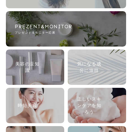
PREZENT&MONITOR
プレゼント＆モニター応募
美容の
豆知
気になる成
識
分に注目
正しいスキ
時短美容
ンケアを知
ろう