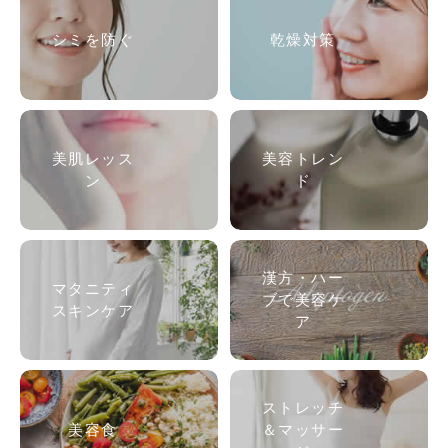
シミを防ぐ
乾燥対策
美肌
レッス
美容トレン
ン
ド
漢方・ハー
マタニティ
ブで美容ケ
スキンケア
ア
ストレッチ
美容食
＆マッサー