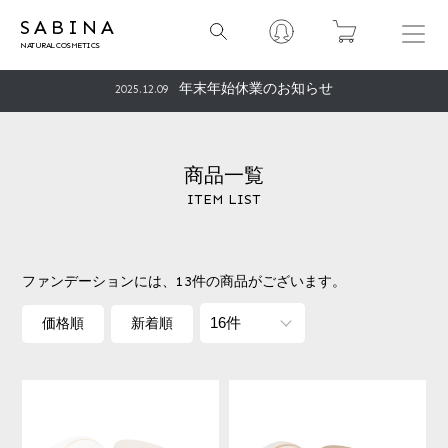
サイトリニューアルいたしました!
2022.07.08
SABINA
夏季休業のお知らせ
2026.07.22
年末年始休業のお知らせ
2025.12.09
夏季休業のお知らせ
2025.07.24
GW休暇のお知らせ
2025.04.28
商品一覧
ITEM LIST
年末年始休業のお知らせ
2024.12.24
夏季休業のお知らせ
2024.08.01
一部配送業者変更のお知らせ
2024.01.29
ファンデーションには、
13件
の商品がございます。
クレジットカード決済メンテナンスのお知らせ
2023.08.10
価格順
新着順
夏季休業のお知らせ
2023.07.28
クレジットカード決済メンテナンスのお知らせ
2023.03.31
「後払い決済」手数料改定のお知らせ
2022.09.01