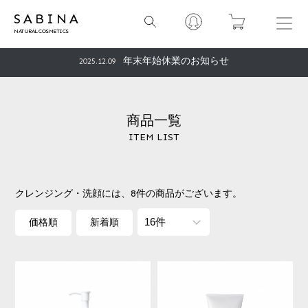
サイトリニューアルいたしました!
2022.07.08
SABINA
夏季休業のお知らせ
2026.07.22
年末年始休業のお知らせ
2025.12.09
夏季休業のお知らせ
2025.07.24
GW休暇のお知らせ
2025.04.28
商品一覧
ITEM LIST
年末年始休業のお知らせ
2024.12.24
夏季休業のお知らせ
2024.08.01
一部配送業者変更のお知らせ
2024.01.29
クレンジング・洗顔には、
8件
の商品がございます。
クレジットカード決済メンテナンスのお知らせ
2023.08.10
価格順
新着順
夏季休業のお知らせ
2023.07.28
クレジットカード決済メンテナンスのお知らせ
2023.03.31
「後払い決済」手数料改定のお知らせ
2022.09.01