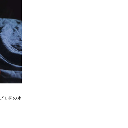
プ１杯の水