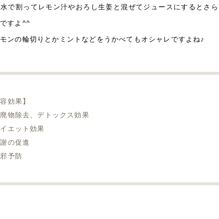
酸水で割ってレモン汁やおろし生姜と混ぜてジュースにするとさら
ですよ^^
モンの輪切りとかミントなどをうかべてもオシャレですよね♪
美容効果】
老廃物除去、デトックス効果
ダイエット効果
代謝の促進
風邪予防