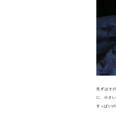
先ずはそ
に、小さ
すっぱい