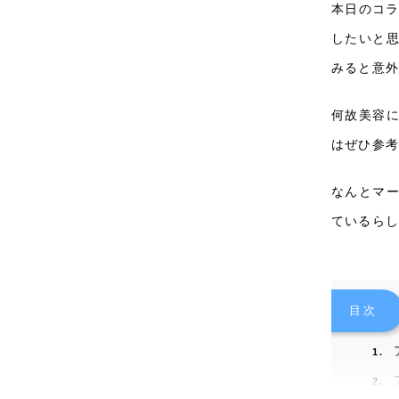
本日のコ
したいと
みると意
何故美容
はぜひ参
なんとマ
ているらし
目次