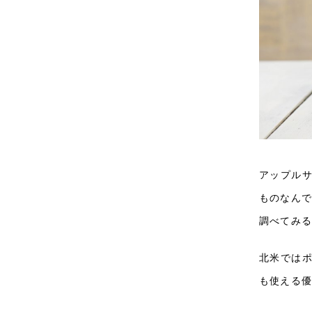
アップル
ものなんで
調べてみ
北米では
も使える