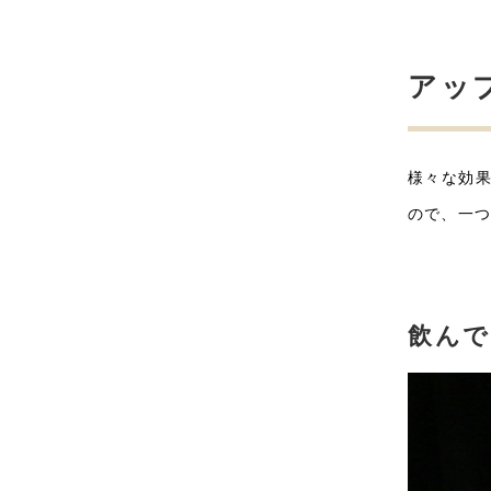
アッ
様々な効
ので、一
飲んで