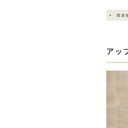
+ 目次
アッ