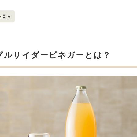
飲んでダイエット・デトックス・健康ケア
塗って酸化を防ぐスキンケア
を見る
フケやかゆみを防止して健康ヘアケア
口臭ケア
加齢によってできるイボ取り
なんでそんな色々な美容効果があるの？
プルサイダービネガーとは？
配合成分
まとめ
シミが気になる人へオススメ！「ホワイトメローエッセンス」
ビタミンCサプリメント