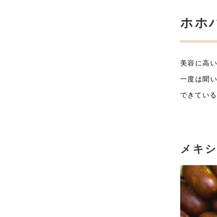
ホホ
美容に高
一度は聞
できてい
メキシ