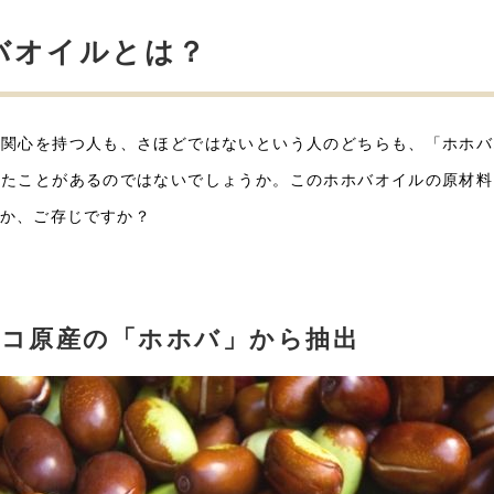
肌のきめを整える
バオイルとは？
抗酸化作用とは？
酸化ダメージとは
酸化ダメージの影響
い関心を持つ人も、さほどではないという人のどちらも、「ホホバ
いたことがあるのではないでしょうか。このホホバオイルの原材料
ホホバオイルの副作用
油焼けのリスク
るか、ご存じですか？
かゆみやかぶれ
肌荒れ・ニキビ
カビの発生
コ原産の「ホホバ」から抽出
ホホバオイルコスメの選び方
クリアホホバオイル
ゴールデンホホバオイル
まとめ