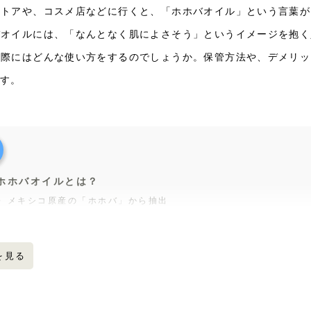
ストアや、コスメ店などに行くと、「ホホバオイル」という言葉が
バオイルには、「なんとなく肌によさそう」というイメージを抱く
実際にはどんな使い方をするのでしょうか。保管方法や、デメリッ
ます。
ホホバオイルとは？
メキシコ原産の「ホホバ」から抽出
主成分が人間の皮脂に近い
マッコウクジラ油の代用としても利用される
を見る
ホホバオイルの効果
髪の保湿
頭皮のケア