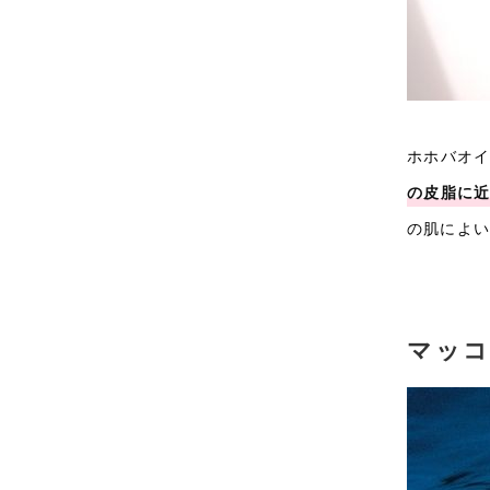
ホホバオ
の皮脂に
の肌によい
マッコ