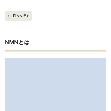
NMNの効果
NMNの摂取方法
+ 目次を見る
NMNの副作用
NMNサプリメントの選び方
NMNの市場価格を知る
NMNとは
NMN高純度の商品を選定
NMNの試験証明書＋国内製造品をチョイス
NMN＋配合成分もチェック
NMNの信頼性
まとめ