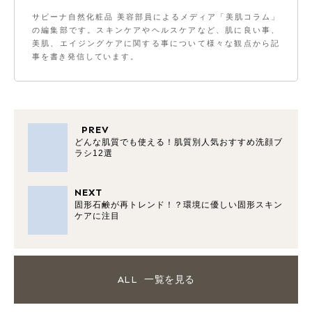
サビーナ自然化粧品 美容部員によるメディア「美肌コラム」
の編集部です。スキンケアやヘルスケアなど、肌に良い事、
美肌、エイジングケアに関する事について様々な観点から記
事を書き発信しています。
PREV
どんな肌質でも使える！肌質別人気おすすめ洗顔ブ
ラシ12選
NEXT
固形石鹸が再トレンド！？環境に優しい固形スキン
ケアに注目
ALL
一覧を見る