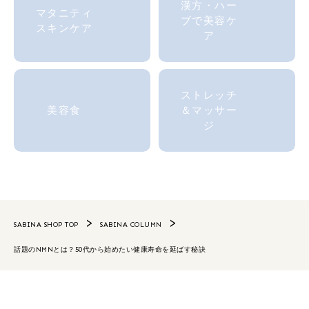
漢方・ハー
マタニティ
ブで美容ケ
スキンケア
ア
ストレッチ
美容食
＆マッサー
ジ
SABINA SHOP TOP
SABINA COLUMN
話題のNMNとは？50代から始めたい健康寿命を延ばす秘訣