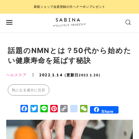
新規ショップ会員登録の方へクーポンプレゼント
話題のNMNとは？50代から始めた
い健康寿命を延ばす秘訣
2022.1.14
ヘルスケア
（更新日2022.1.20）
気になる成分に注目
Facebook
Twitter
Line
Pinterest
Copy Link
google_bookmarks
WeChat
Share