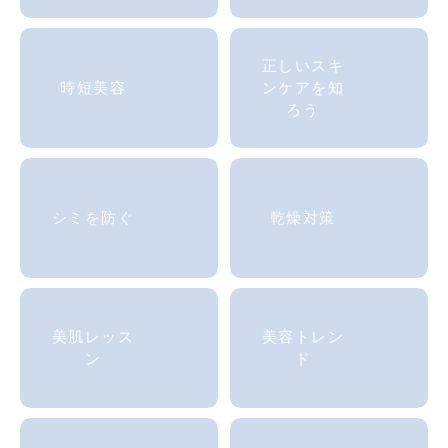
正しいスキ
時短美容
ンケアを知
ろう
シミを防ぐ
乾燥対策
美肌
レッス
美容トレン
ン
ド