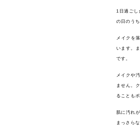
1日過ご
の日のう
メイクを
います。
です。
メイクや
ません。
ることも
肌に汚れ
まっさら