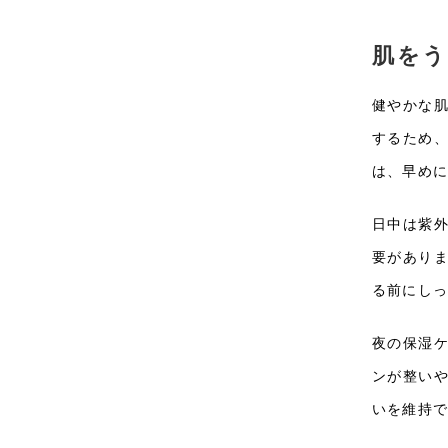
肌をう
健やかな
するため
は、早め
日中は紫
要があり
る前にし
夜の保湿
ンが整い
いを維持