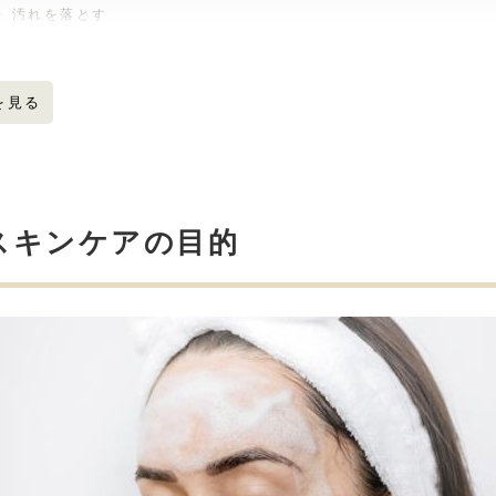
汚れを落とす
肌をうるおす・守る
夜のスキンケアのやり方
を見る
クレンジングでメイクや皮脂汚れを落とす
洗顔で洗い残しや角質の除去する
化粧水で肌をうるおす
乳液や美容液で保湿する
スキンケアの目的
クリームで油分を補う
夜だけではなく朝のスキンケアも忘れずに！
洗顔・化粧水・美容液などで肌の状態を整える
最後にUVケアで仕上げる
まとめ