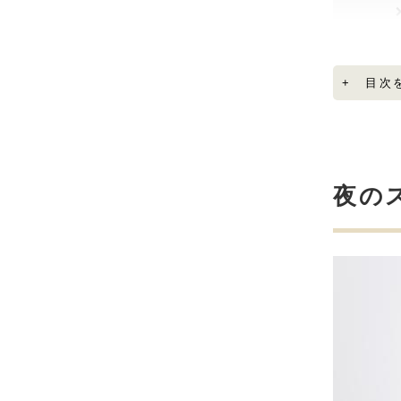
+ 目次
夜の