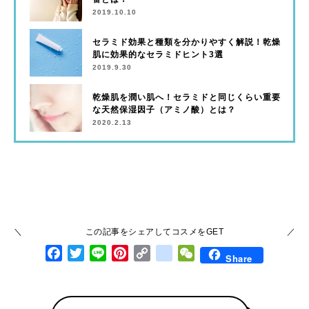
2019.10.10
セラミド効果と種類を分かりやすく解説！乾燥
肌に効果的なセラミドヒント3選
2019.9.30
乾燥肌を潤い肌へ！セラミドと同じくらい重要
な天然保湿因子（アミノ酸）とは？
2020.2.13
この記事をシェアしてコスメをGET
Facebook
Twitter
Line
Pinterest
Copy Link
google_bookmarks
WeChat
Share