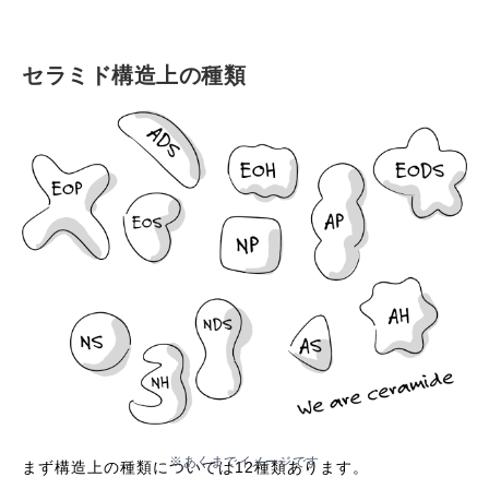
セラミド構造上の種類
※あくまでイメージです
まず構造上の種類については12種類あります。