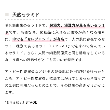
天然セラミド
哺乳類由来のセラミドで、
保湿力、浸透力が最も高いセラミ
ド
です。高価な為、化粧品に入れると価格が高くなる傾向
に。
中でも「セレブロシド」が有名
で、人の肌に存在するセ
ラミド種別であるセラミドEOP～AHまでをすべて含んでい
るセラミド。さらに人間の細胞間脂質と同じ構造をしている
為、皮膚への浸透性がとても高いのが特徴です。
アトピー性皮膚炎など54例の乾燥肌に外用実験*を行ったと
ころ、アトピー性皮膚炎と乾燥ではがれてしまった角質ケア
の全例に有用だったとのことで、その効果の高さがうかがえ
ます。
J-STAGE
*参考文献：