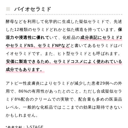
バイオセラミド
酵母などを利用して化学的に生成した疑似セラミドで、先述
した12種類のセラミドどれかと似た構造を持っています。
保
湿力や浸透性に優れて
いて、化粧品の
成分表記にセラミド2
やセラミドNS、セラミドNPなど
と書いてあるセラミドはバ
イオセラミドです。また、ヒト型セラミドとも呼ばれます。
安価に製造できるため、セラミドコスメによく使われている
成分でもあります。
アトピー性皮膚炎によりセラミドが減少した患者29例への外
用で、86%の有用性があったとのこと。ただし合成疑似セラ
ミド8%配合のクリームでの実験で、配合量も多めの医薬品
レベル。一般的な化粧品ではここまでの効果は期待できない
かもしれません。
J-STAGE
*参考文献：