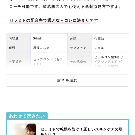
ローチ可能です。敏感肌の人でも使える低刺激処方ですよ。
セラミドの配合率で選ぶならコレに決まり
です！
内容量
50ml
分類
化粧品
種類
原液コスメ
テクスチャ
ジェル
ヒアルロン酸3種,ナ
セレブロシド（セラ
主要成分
その他成分
イアシンアミド,グリ
ミド）
チルリチン酸2K
容器
エアレスボトル
パラベン
フリー
続きを読む
香料
無香料
着色
無着色
石油系界面
鉱物油
フリー
フリー
活性剤
あわせて読みたい
セラミドで乾燥を防ぐ！正しいスキンケアの順
番とは？