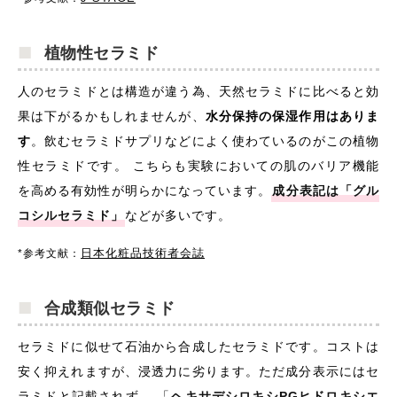
植物性セラミド
人のセラミドとは構造が違う為、天然セラミドに比べると効
果は下がるかもしれませんが、
水分保持の保湿作用はありま
す
。飲むセラミドサプリなどによく使わているのがこの植物
性セラミドです。 こちらも実験においての肌のバリア機能
を高める有効性が明らかになっています。
成分表記は「グル
コシルセラミド」
などが多いです。
日本化粧品技術者会誌
*参考文献：
合成類似セラミド
セラミドに似せて石油から合成したセラミドです。コストは
安く抑えれますが、浸透力に劣ります。ただ成分表示にはセ
ラミドと記載されず、 「
ヘキサデシロキシPGヒドロキシエ