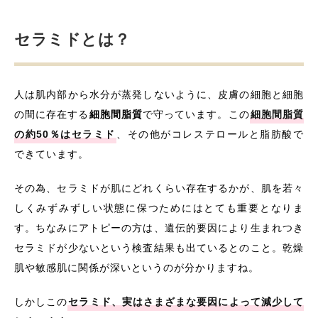
セラミド量を増やす方法
セラミドを飲んで増やすポイント
セラミドとは？
セラミドを塗って増やすポイント
ヒント①セラミドの種類を知ろう
セラミド構造上の種類
人は肌内部から水分が蒸発しないように、皮膚の細胞と細胞
セラミドの抽出元の種類
の間に存在する
細胞間脂質
で守っています。この
細胞間脂質
の約50％はセラミド
、その他がコレステロールと脂肪酸で
ヒント②セラミドの配合量を知ろう
できています。
ヒント③一緒に配合されている成分を知ろう
おわりに
その為、セラミドが肌にどれくらい存在するかが、肌を若々
しくみずみずしい状態に保つためにはとても重要となりま
SABINA
リッシュバリエールイミュ
す。ちなみにアトピーの方は、遺伝的要因により生まれつき
セラミドが少ないという検査結果も出ているとのこと。乾燥
肌や敏感肌に関係が深いというのが分かりますね。
しかしこの
セラミド、実はさまざまな要因によって減少して