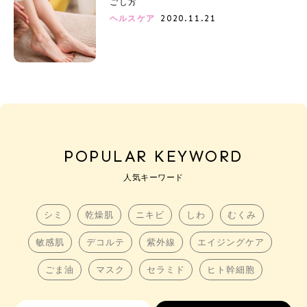
ごし方
2020.11.21
ヘルスケア
POPULAR KEYWORD
人気キーワード
シミ
乾燥肌
ニキビ
しわ
むくみ
敏感肌
デコルテ
紫外線
エイジングケア
ごま油
マスク
セラミド
ヒト幹細胞