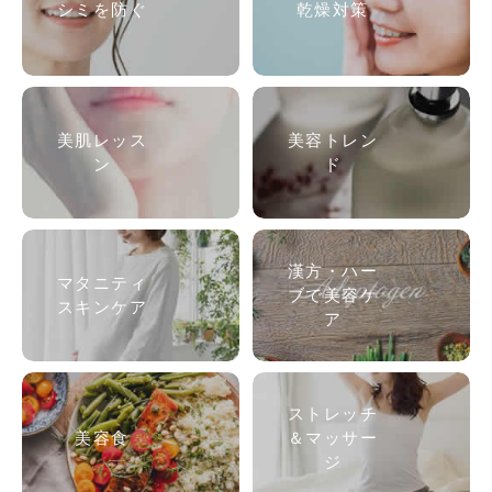
シミを防ぐ
乾燥対策
美肌
レッス
美容トレン
ン
ド
漢方・ハー
マタニティ
ブで美容ケ
スキンケア
ア
ストレッチ
美容食
＆マッサー
ジ