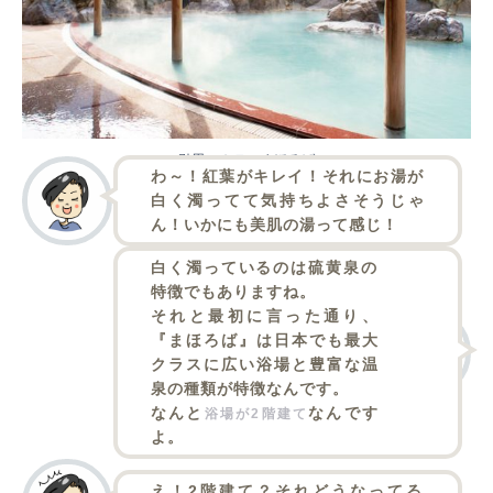
引用：
ホテルまほろば
わ～！紅葉がキレイ！それにお湯が
白く濁ってて気持ちよさそうじゃ
ん！いかにも美肌の湯って感じ！
白く濁っているのは硫黄泉の
特徴でもありますね。
それと最初に言った通り、
『まほろば』は日本でも最大
クラスに広い浴場と豊富な温
泉の種類が特徴なんです。
なんと
なんです
浴場が2階建て
よ。
え！2階建て？それどうなってる