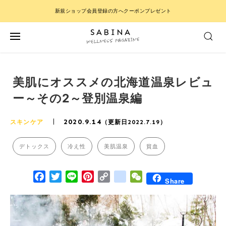
新規ショップ会員登録の方へクーポンプレゼント
美肌にオススメの北海道温泉レビュ
ー～その2～登別温泉編
2020.9.14
スキンケア
（更新日2022.7.19）
デトックス
冷え性
美肌温泉
貧血
Facebook
Twitter
Line
Pinterest
Copy Link
google_bookmarks
WeChat
Share