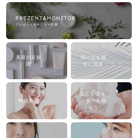
PREZENT&MONITOR
プレゼント＆モニター応募
美容の
豆知
気になる成
識
分に注目
正しいスキ
時短美容
ンケアを知
ろう