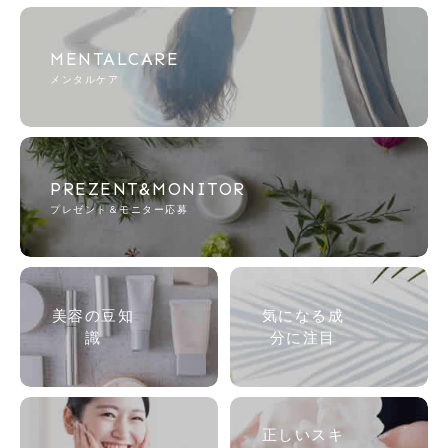
MENTALCARE
メンタルケア
PREZENT&MONITOR
プレゼント＆モニター応募
美容の
豆知
気になる成
識
分に注目
正しいスキ