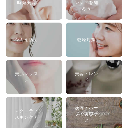
時短美容
ンケアを知
ろう
シミを防ぐ
乾燥対策
美肌
レッス
美容トレン
ン
ド
漢方・ハー
マタニティ
ブで美容ケ
スキンケア
ア