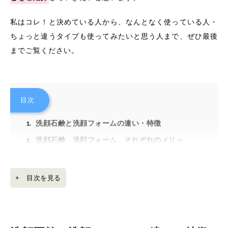
私はコレ！と決めている人から、なんとなく使っている人・
ちょっと違うタイプも使ってみたいと思う人まで、ぜひ最後
までご覧ください。
目次
洗顔石鹸と洗顔フォームの違い・特徴
洗顔石鹸、洗顔フォーム、それぞれのメリッ
ト、デメリット
洗顔石鹸のメリット・デメリット
洗顔フォームのメリット・デメリット
+ 目次を見る
肌質で見極める！洗顔アイテム
脂性肌におすすめ
乾燥肌におすすめ