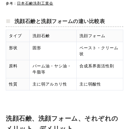
日本石鹸洗剤工業会
参考：
洗顔石鹸と洗顔フォームの違い比較表
タイプ
洗顔石鹸
洗顔フォーム
形状
固形
ペースト・クリーム
状
原料
パーム油・ヤシ油・
合成系界面活性剤
牛脂等
性質
主に弱アルカリ性
主に弱酸性
洗顔石鹸、洗顔フォーム、それぞれの
メリット、デメリット