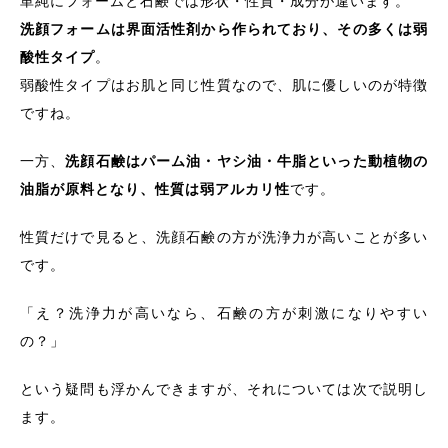
単純にフォームと石鹸では形状・性質・成分が違います。
メルトフォーム
洗顔フォームは界面活性剤から作られており、その多くは弱
シャルムサヴォーン
酸性タイプ
。
まとめ
弱酸性タイプはお肌と同じ性質なので、肌に優しいのが特徴
ですね。
一方、
洗顔石鹸はパーム油・ヤシ油・牛脂といった動植物の
油脂が原料となり、性質は弱アルカリ性
です。
性質だけで見ると、洗顔石鹸の方が洗浄力が高いことが多い
です。
「え？洗浄力が高いなら、石鹸の方が刺激になりやすい
の？」
という疑問も浮かんできますが、それについては次で説明し
ます。