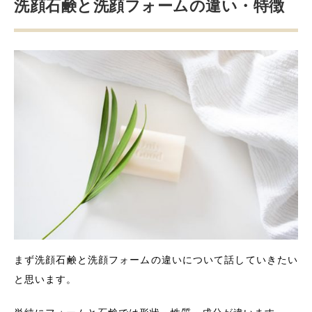
洗顔石鹸と洗顔フォームの違い・特徴
混合肌におすすめ
通常肌におすすめ
季節ゆらぎ肌におすすめ
敏感肌におすすめ
正しい洗顔方法を知ろう
正しい洗顔法ポイント①泡立てネットなどで泡立て
る
正しい洗顔法ポイント②手が肌にあたらないように
する
正しい洗顔法ポイント③洗いはじめはＴゾーンから
正しい洗顔法ポイント④洗顔時間は60秒以内
正しい洗顔法ポイント⑤乾燥肌・敏感肌の時は無理
に洗顔料は使わない
正しい洗顔法ポイント⑥タオルはやさしく使いまし
まず洗顔石鹸と洗顔フォームの違いについて話していきたい
ょう
と思います。
洗顔フォーム・洗顔石鹸のおすすめ