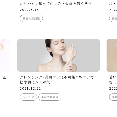
かりやすく知ってむくみ・炎症を無くそう
果と
2022.3.16
202
美容の豆知識
美
、正
クレンジング×美白ケアは不可能？Wケアで
若い
効率的にシミ対策！
なっ
2021.12.21
202
シミケア
美容の豆知識
美