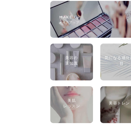
MAKE UP
メイクアップ
美容の
気になる成分
豆知識
目
美肌
美容トレン
レッスン