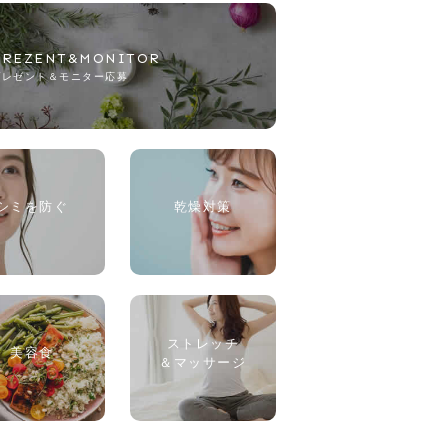
PREZENT&MONITOR
プレゼント＆モニター応募
シミを防ぐ
乾燥対策
ストレッチ
美容食
＆マッサージ