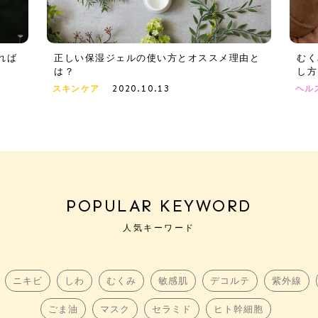
れば
正しい保湿ジェルの使い方とオススメ理由と
むく
は？
し方
2020.10.13
スキンケア
ヘル
POPULAR KEYWORD
人気キーワード
ニキビ
しわ
むくみ
敏感肌
デコルテ
紫外線
ごま油
マスク
セラミド
ヒト幹細胞