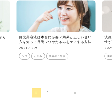
から
目元美容液は本当に必要？効果と正しい使い
洗顔
方を知って目元ジワやたるみをケアする方法
性が
2021.12.9
202
シワ
たるみ
美容の豆知識
美
1
2