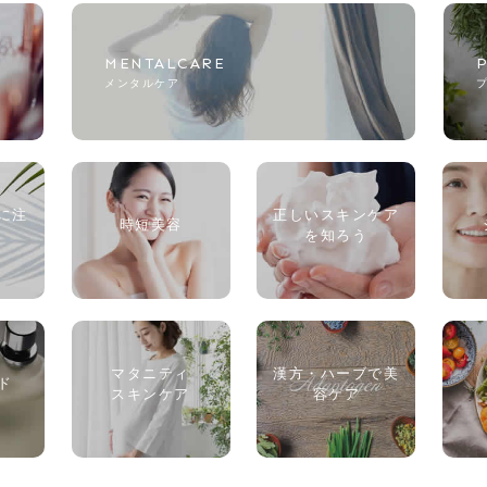
MENTALCARE
メンタルケア
に注
正しいスキンケア
時短美容
を知ろう
マタニティ
漢方・ハーブで美
ド
スキンケア
容ケア