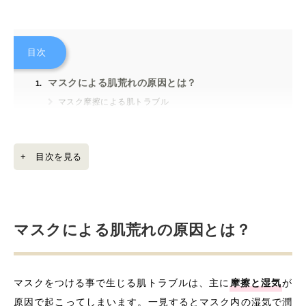
目次
マスクによる肌荒れの原因とは？
マスク摩擦による肌トラブル
マスク蒸れによる肌トラブル
マスク乾燥による肌トラブル
+ 目次を見る
マスクトラブルを防ぐ為に必要な事
使うなら布マスクの方が◎
保湿ケアをしっかりする
マスクによる肌荒れの原因とは？
紫外線ケアは怠らない
使った後はしっかりと洗顔をする
マスク肌荒れにオススメコスメ
マスクをつける事で生じる肌トラブルは、主に
摩擦と湿気
が
まとめ
原因で起こってしまいます。一見するとマスク内の湿気で潤