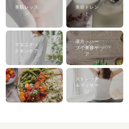
美肌
レッス
美容トレン
ン
ド
漢方・ハー
マタニティ
ブで美容ケ
スキンケア
ア
ストレッチ
美容食
＆マッサー
ジ