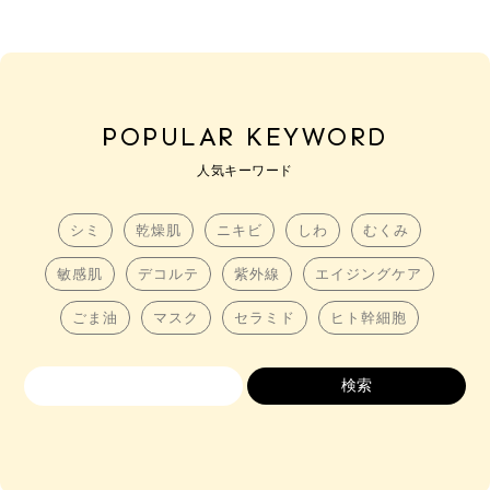
POPULAR KEYWORD
人気キーワード
シミ
乾燥肌
ニキビ
しわ
むくみ
敏感肌
デコルテ
紫外線
エイジングケア
ごま油
マスク
セラミド
ヒト幹細胞