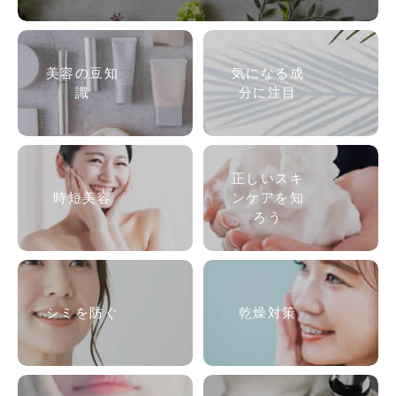
美容の
豆知
気になる成
識
分に注目
正しいスキ
時短美容
ンケアを知
ろう
シミを防ぐ
乾燥対策