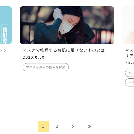
レッ
マスクで乾燥するお肌に足りないものとは
マス
リア
2020.8.30
202
マスクが原因の悩みを解消
う
マ
1
2