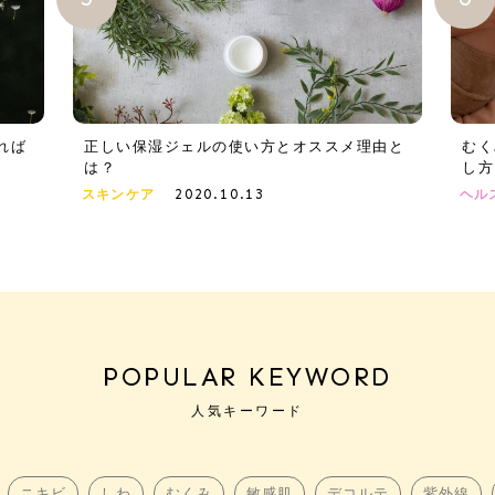
れば
正しい保湿ジェルの使い方とオススメ理由と
むく
は？
し方
2020.10.13
スキンケア
ヘル
POPULAR KEYWORD
人気キーワード
ニキビ
しわ
むくみ
敏感肌
デコルテ
紫外線