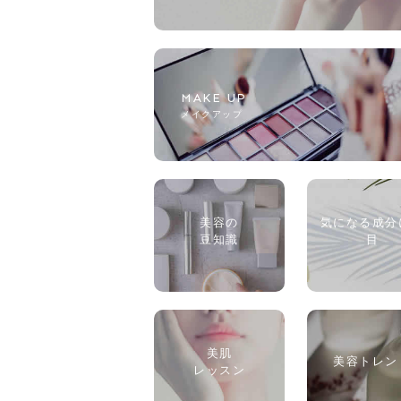
MAKE UP
メイクアップ
美容の
気になる成分
豆知識
目
美肌
美容トレン
レッスン