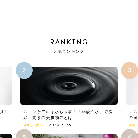
RANKING
人気ランキング
肌！
スキンケアには水も大事！「弱酸性水」で洗
マス
顔！驚きの美肌効果とは…
の選
2020.8.28
スキンケア
スキ