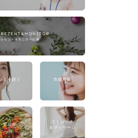
PREZENT&MONITOR
プレゼント＆モニター応募
シミを防ぐ
乾燥対策
ストレッチ
美容食
＆マッサージ