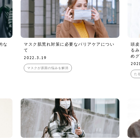
的な
マスク肌荒れ対策に必要なバリアケアについ
頭皮
て
るみ
めグ
2022.3.19
202
マスクが原因の悩みを解消
た